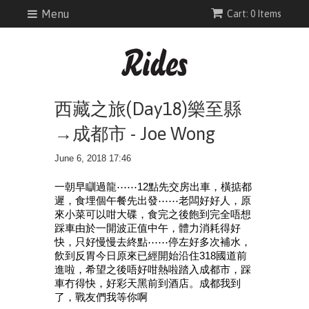
Menu
Cart: 0 Items
西藏之旅(Day18)樂至縣
→成都市 - Joe Wong
June 6, 2018 17:46
一朝早瞓過龍⋯⋯12點先交房出車，橫掂都
遲，食埋個午餐先出發⋯⋯老闆好好人，原
來小菜可以咁大碟，食完之後飽到完全唔想
踩車
由於一開波正值中午，體力消耗得好
快，只好慢慢去終點⋯⋯停左好多次補水，
飲到反胃
今日原來已經開始沿住318國道前
進啦，希望之後唔好咁熱啦
踏入成都市，踩
車冇得快，好彩天黑前到酒店。成都我到
了，戰友們我等你啊