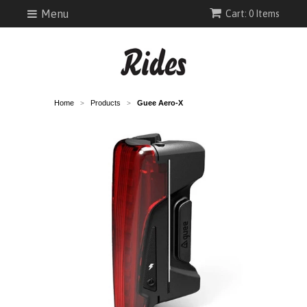
Menu
Cart: 0 Items
Home
Products
Guee Aero-X
>
>