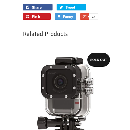
Share
Tweet
Pin it
Fancy
+1
Related Products
SOLD OUT